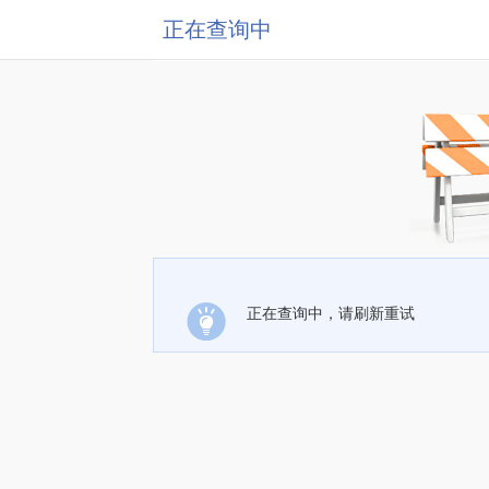
正在查询中
正在查询中，请刷新重试